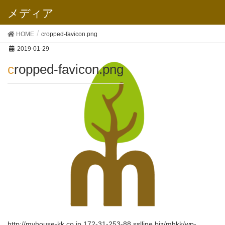
メディア
HOME
cropped-favicon.png
2019-01-29
cropped-favicon.png
http://myhouse-kk.co.jp.172-31-253-88.sslline.biz/mhkk/wp-